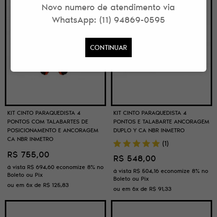
Novo numero de atendimento via
WhatsApp: (11) 94869-0595
CONTINUAR
KIT CINTO PARAQUEDISTA 4
KIT CINTO PARAQUEDISTA 4
PONTOS COM TALABARTES DE
PONTOS E TALABARTE ANCORAGEM
POSICIONAMENTO E ANCORAGEM
DUPLO Y CA NBR INMETRO
CA NBR INMETRO
(1)
R$ 755,00
R$ 548,00
à vista
R$ 694,60
economize
8%
no
à vista
R$ 504,16
economize
8%
no
Boleto ou Pix
Boleto ou Pix
ou em
6x
de
R$ 125,83
ou em
6x
de
R$ 91,33