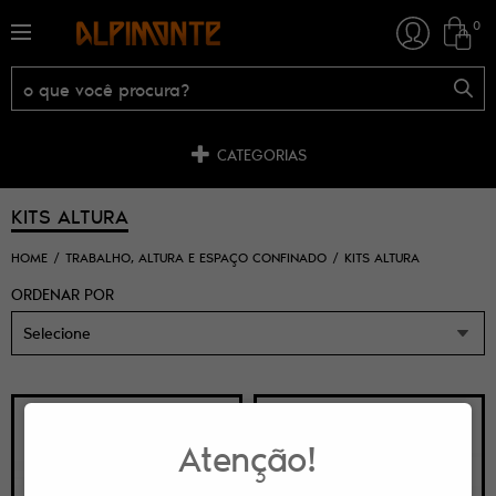
0
CATEGORIAS
KITS ALTURA
HOME
TRABALHO, ALTURA E ESPAÇO CONFINADO
KITS ALTURA
ORDENAR POR
Selecione
Atenção!