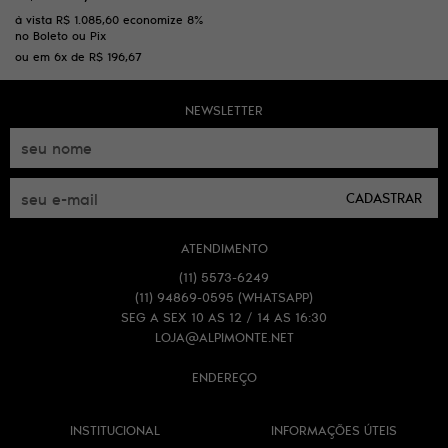
à vista
R$ 1.085,60
economize
8%
no Boleto ou Pix
ou em
6x
de
R$ 196,67
NEWSLETTER
CADASTRAR
ATENDIMENTO
(11)
5573-6249
(11)
94869-0595
(WHATSAPP)
SEG A SEX 10 AS 12 / 14 AS 16:30
LOJA@ALPIMONTE.NET
ENDEREÇO
INSTITUCIONAL
INFORMAÇÕES ÚTEIS