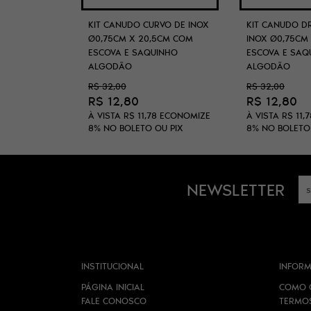
KIT CANUDO CURVO DE INOX
KIT CANUDO D
Ø0,75CM X 20,5CM COM
INOX Ø0,75CM
ESCOVA E SAQUINHO
ESCOVA E SAQ
ALGODÃO
ALGODÃO
R$ 32,00
R$ 32,00
R$ 12,80
R$ 12,80
À VISTA
R$ 11,78
ECONOMIZE
À VISTA
R$ 11,7
8%
NO BOLETO OU PIX
8%
NO BOLETO
NEWSLETTER
INSTITUCIONAL
INFORM
PÁGINA INICIAL
COMO 
FALE CONOSCO
TERMO