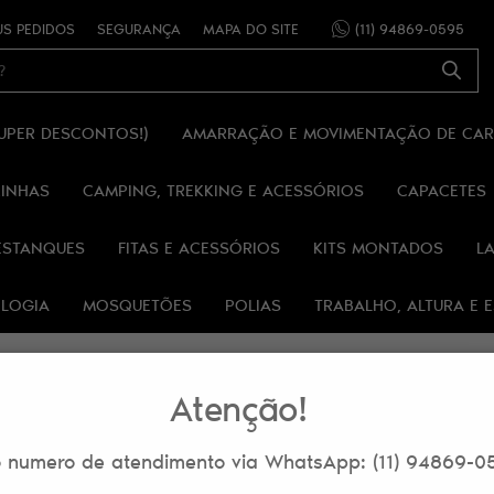
S PEDIDOS
SEGURANÇA
MAPA DO SITE
(11)
94869-0595
SUPER DESCONTOS!)
AMARRAÇÃO E MOVIMENTAÇÃO DE CA
RINHAS
CAMPING, TREKKING E ACESSÓRIOS
CAPACETES
ESTANQUES
FITAS E ACESSÓRIOS
KITS MONTADOS
L
OLOGIA
MOSQUETÕES
POLIAS
TRABALHO, ALTURA E
Atenção!
 numero de atendimento via WhatsApp: (11) 94869-0