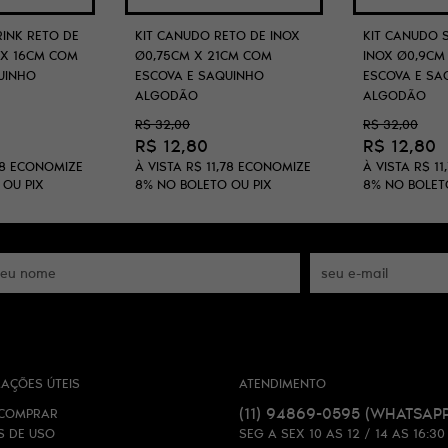
RINK RETO DE
KIT CANUDO RETO DE INOX
KIT CANUDO 
 X 16CM COM
Ø0,75CM X 21CM COM
INOX Ø0,9CM
UINHO
ESCOVA E SAQUINHO
ESCOVA E SA
ALGODÃO
ALGODÃO
R$ 32,00
R$ 32,00
R$ 12,80
R$ 12,80
8
ECONOMIZE
À VISTA
R$ 11,78
ECONOMIZE
À VISTA
R$ 11
 OU PIX
8%
NO BOLETO OU PIX
8%
NO BOLET
AÇÕES ÚTEIS
ATENDIMENTO
(11)
94869-0595
(WHATSAPP
COMPRAR
S DE USO
SEG A SEX 10 AS 12 / 14 AS 16:30