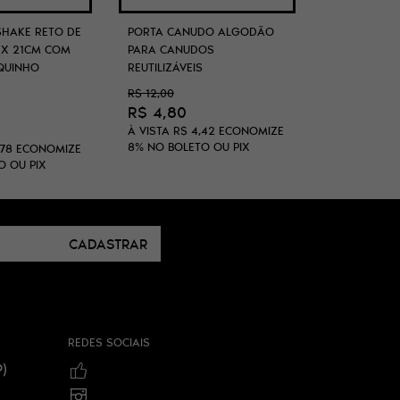
SHAKE RETO DE
PORTA CANUDO ALGODÃO
 X 21CM COM
PARA CANUDOS
QUINHO
REUTILIZÁVEIS
R$ 12,00
R$ 4,80
À VISTA
R$ 4,42
ECONOMIZE
8%
NO BOLETO OU PIX
,78
ECONOMIZE
O OU PIX
CADASTRAR
REDES SOCIAIS
)