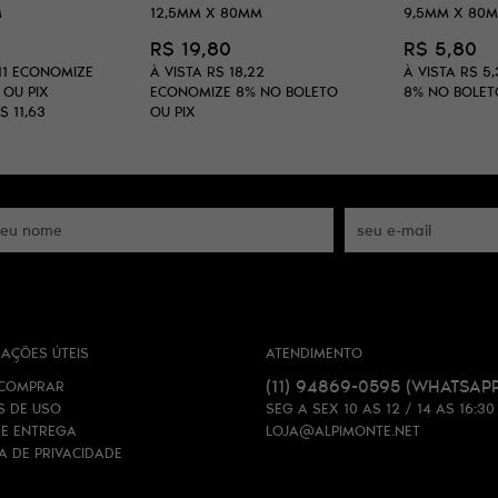
M
12,5MM X 80MM
9,5MM X 80
R$ 19,80
R$ 5,80
11
ECONOMIZE
À VISTA
R$ 18,22
À VISTA
R$ 5,
 OU PIX
ECONOMIZE
8%
NO BOLETO
8%
NO BOLET
$ 11,63
OU PIX
AÇÕES ÚTEIS
ATENDIMENTO
(11)
94869-0595
(WHATSAPP
COMPRAR
S DE USO
SEG A SEX 10 AS 12 / 14 AS 16:30
 E ENTREGA
LOJA@ALPIMONTE.NET
CA DE PRIVACIDADE