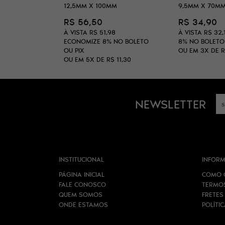
12,5MM X 100MM
9,5MM X 70M
R$ 56,50
R$ 34,90
À VISTA
R$ 51,98
À VISTA
R$ 32,
ECONOMIZE
8%
NO BOLETO
8%
NO BOLETO
OU PIX
OU EM
3X
DE
R
OU EM
5X
DE
R$ 11,30
NEWSLETTER
INSTITUCIONAL
INFORM
PÁGINA INICIAL
COMO 
FALE CONOSCO
TERMO
QUEM SOMOS
FRETES
ONDE ESTAMOS
POLÍTI