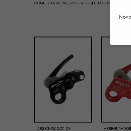
HOME
DESCENSORES (FREIOS) E ASCENSORES
A
Novo
ASSEGURADOR DE
ASSEGURADOR