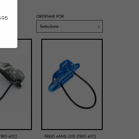
ORDENAR POR
595
Selecione
TIPO ATC)
FREIO ANVIL LITE (TIPO ATC)