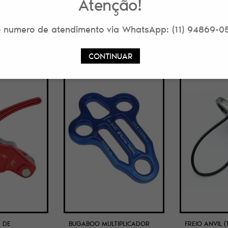
Atenção!
TC, PLACA E ASSEGURADOR
 numero de atendimento via WhatsApp: (11) 94869-0
CONTINUAR
LANÇAMENTO
 DE
BUGABOO MULTIPLICADOR
FREIO ANVIL (