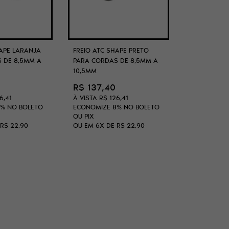
HAPE LARANJA
FREIO ATC SHAPE PRETO
 DE 8,5MM A
PARA CORDAS DE 8,5MM A
10,5MM
R$ 137,40
6,41
À VISTA
R$ 126,41
8%
NO BOLETO
ECONOMIZE
8%
NO BOLETO
OU PIX
R$ 22,90
OU EM
6X
DE
R$ 22,90