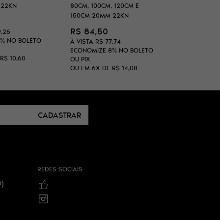
 22KN
80CM, 100CM, 120CM E
150CM 20MM 22KN
R$ 84,50
9,26
8%
NO BOLETO
À VISTA
R$ 77,74
ECONOMIZE
8%
NO BOLETO
R$ 10,60
OU PIX
OU EM
6X
DE
R$ 14,08
CADASTRAR
REDES SOCIAIS
)