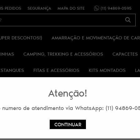
S PEDIDOS
SEGURANÇA
MAPA DO SITE
(11)
94869-0595
SUPER DESCONTOS!)
AMARRAÇÃO E MOVIMENTAÇÃO DE CA
RINHAS
CAMPING, TREKKING E ACESSÓRIOS
CAPACETES
ESTANQUES
FITAS E ACESSÓRIOS
KITS MONTADOS
L
OLOGIA
MOSQUETÕES
POLIAS
TRABALHO, ALTURA E
Atenção!
 numero de atendimento via WhatsApp: (11) 94869-0
CONTINUAR