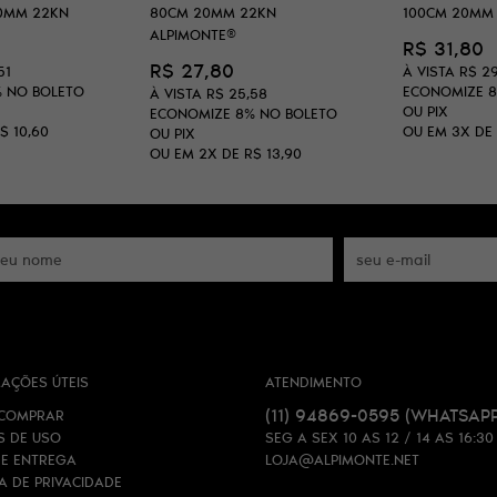
20MM 22KN
80CM 20MM 22KN
100CM 20MM
ALPIMONTE®
R$ 31,80
R$ 27,80
51
À VISTA
R$ 2
%
NO BOLETO
ECONOMIZE
À VISTA
R$ 25,58
OU PIX
ECONOMIZE
8%
NO BOLETO
$ 10,60
OU EM
3X
DE
OU PIX
OU EM
2X
DE
R$ 13,90
AÇÕES ÚTEIS
ATENDIMENTO
(11)
94869-0595
(WHATSAPP
COMPRAR
S DE USO
SEG A SEX 10 AS 12 / 14 AS 16:30
 E ENTREGA
LOJA@ALPIMONTE.NET
CA DE PRIVACIDADE