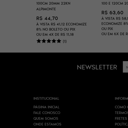
100CM 20MM 22KN
100 E 120CM 
ALPIMONTE
R$ 63,60
R$ 44,70
À VISTA
R$ 58,
ECONOMIZE
8
À VISTA
R$ 41,12
ECONOMIZE
OU PIX
8%
NO BOLETO OU PIX
OU EM
6X
DE
R
OU EM
4X
DE
R$ 11,18
(1)
NEWSLETTER
INSTITUCIONAL
INFORM
PÁGINA INICIAL
COMO 
FALE CONOSCO
TERMO
QUEM SOMOS
FRETES
ONDE ESTAMOS
POLÍTI