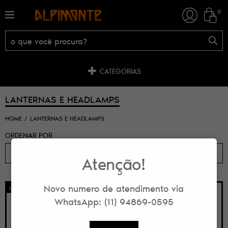
0
CATEGORIAS
LANTERNAS E HEADLAMPS
HOME
LANTERNAS E HEADLAMPS
ORDENAR POR
Selecione
Atenção!
Novo numero de atendimento via
LANÇAMENTO
LANÇAMENTO
WhatsApp: (11) 94869-0595