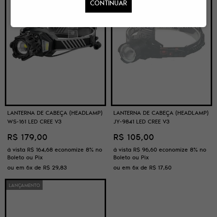
CONTINUAR
LANTERNA DE CABEÇA (HEADLAMP)
LANTERNA DE CABEÇA (HEADLAMP)
WS-161 LED CREE V3
JY-9841 LED CREE V3
R$ 179,00
R$ 105,00
à vista
R$ 164,68
economize
8%
no
à vista
R$ 96,60
economize
8%
no
Boleto ou Pix
Boleto ou Pix
ou em
6x
de
R$ 29,83
ou em
6x
de
R$ 17,50
LANÇAMENTO