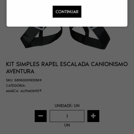
CONTINUAR
KIT SIMPLES RAPEL ESCALADA CANIONISMO
AVENTURA
SKU:
58960009DE869
CATEGORIA:
MARCA:
ALPIMONTE®
UNIDADE: UN
UN