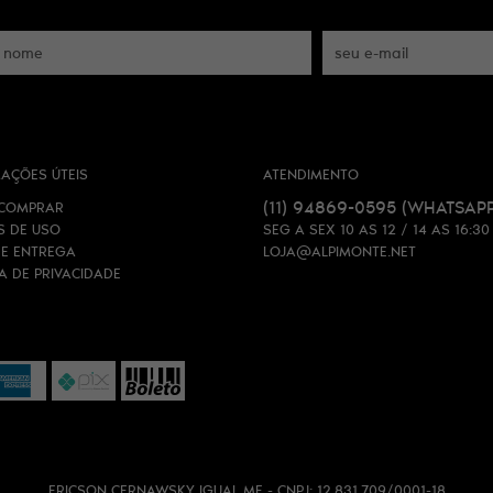
AÇÕES ÚTEIS
ATENDIMENTO
(11)
94869-0595
(WHATSAPP
COMPRAR
S DE USO
SEG A SEX 10 AS 12 / 14 AS 16:30
 E ENTREGA
LOJA@ALPIMONTE.NET
CA DE PRIVACIDADE
ERICSON CERNAWSKY IGUAL ME - CNPJ: 12.831.709/0001-18