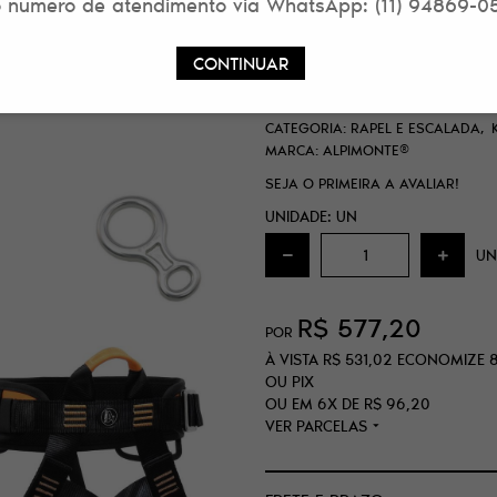
 numero de atendimento via WhatsApp: (11) 94869-0
KIT ALP040-VM BA
CONTINUAR
ESCALADA ALPIM
SKU:
692DEB81726VM
CATEGORIA:
RAPEL E ESCALADA
MARCA:
ALPIMONTE®
SEJA O PRIMEIRA A AVALIAR!
UNIDADE: UN
UN
R$ 577,20
POR
À VISTA
R$ 531,02
ECONOMIZE
OU PIX
OU EM
6X
DE
R$ 96,20
VER PARCELAS