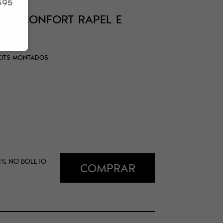
595
SIC CONFORT RAPEL E
ONTE
KITS MONTADOS
8%
NO BOLETO
COMPRAR