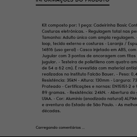
Kit composto por: 1 peça: Cadeirinha Basic Conf
Costuras eletrônicas. - Regulagem total nas per
Tamanho: Adulto único com ampla regulagem. - 
loop, tecido externo e costuras - Laranja / Es
14816 (uso geral) - Casco injetado em ABS, com 
Jugular com 3 pontos de ancoragem com fitas a
jugular. - Testeira de polietileno com quatro a
de 54 a 62 cm). É revestida com material anti
realizados no Instituto Falcão Bauer. - Peso: 0
Resistência: 35kN - Altura: 130mm - Largura: 7
Prateado - Certificações e nornas: EN15151-2 e 
89 gramas. - Resistência: 24kN. - Abertura do
UIAA. - Cor: Alumínio (anodizado natural) ALP
e aventura do Estado de São Paulo. - As melho
décadas.
Carregando comentários ...