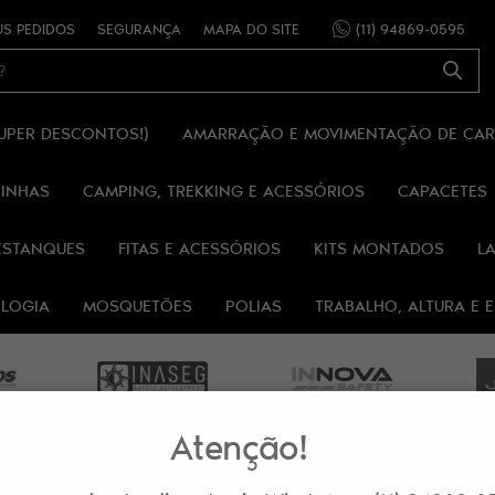
S PEDIDOS
SEGURANÇA
MAPA DO SITE
(11)
94869-0595
SUPER DESCONTOS!)
AMARRAÇÃO E MOVIMENTAÇÃO DE CA
RINHAS
CAMPING, TREKKING E ACESSÓRIOS
CAPACETES
ESTANQUES
FITAS E ACESSÓRIOS
KITS MONTADOS
L
OLOGIA
MOSQUETÕES
POLIAS
TRABALHO, ALTURA E
Atenção!
IT ALP040-VM BASIC CONFORT RAPEL E ESCALADA ALPIMONTE