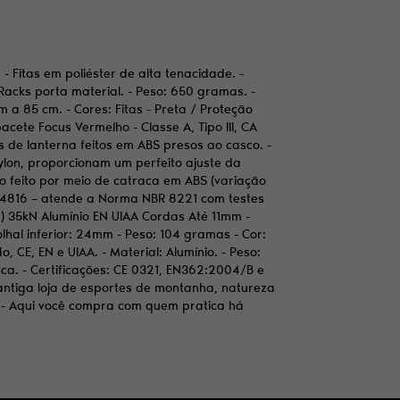
- Fitas em poliéster de alta tenacidade. -
 Racks porta material. - Peso: 650 gramas. -
a 85 cm. - Cores: Fitas - Preta / Proteção
cete Focus Vermelho - Classe A, Tipo III, CA
es de lanterna feitos em ABS presos ao casco. -
ylon, proporcionam um perfeito ajuste da
nho feito por meio de catraca em ABS (variação
A 14816 – atende a Norma NBR 8221 com testes
o 8) 35kN Alumínio EN UIAA Cordas Até 11mm -
lhal inferior: 24mm - Peso: 104 gramas - Cor:
 CE, EN e UIAA. - Material: Alumínio. - Peso:
ca. - Certificações: CE 0321, EN362:2004/B e
 antiga loja de esportes de montanha, natureza
. - Aqui você compra com quem pratica há