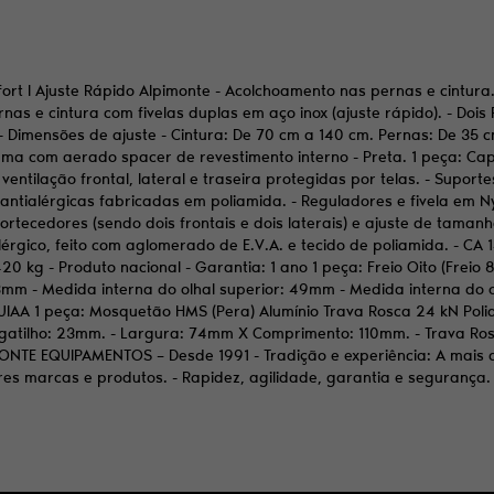
ort I Ajuste Rápido Alpimonte - Acolchoamento nas pernas e cintura. 
nas e cintura com fivelas duplas em aço inox (ajuste rápido). - Dois
Dimensões de ajuste - Cintura: De 70 cm a 140 cm. Pernas: De 35 cm 
puma com aerado spacer de revestimento interno - Preta. 1 peça: Capa
ventilação frontal, lateral e traseira protegidas por telas. - Suport
ntialérgicas fabricadas em poliamida. - Reguladores e fivela em N
mortecedores (sendo dois frontais e dois laterais) e ajuste de tama
alérgico, feito com aglomerado de E.V.A. e tecido de poliamida. - C
,420 kg - Produto nacional - Garantia: 1 ano 1 peça: Freio Oito (Frei
3mm - Medida interna do olhal superior: 49mm - Medida interna do o
UIAA 1 peça: Mosquetão HMS (Pera) Alumínio Trava Rosca 24 kN Polido,
 gatilho: 23mm. - Largura: 74mm X Comprimento: 110mm. - Trava Ros
IMONTE EQUIPAMENTOS – Desde 1991 - Tradição e experiência: A mais
res marcas e produtos. - Rapidez, agilidade, garantia e segurança