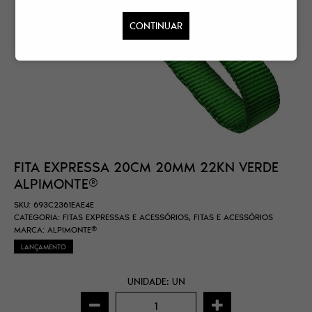
CONTINUAR
FITA EXPRESSA 20CM 20MM 22KN VERDE
ALPIMONTE®
SKU:
693C2361EAE4E
CATEGORIA:
FITAS EXPRESSAS E ACESSÓRIOS
,
FITAS E ACESSÓRIOS
MARCA:
ALPIMONTE®
LANÇAMENTO
UNIDADE: UN