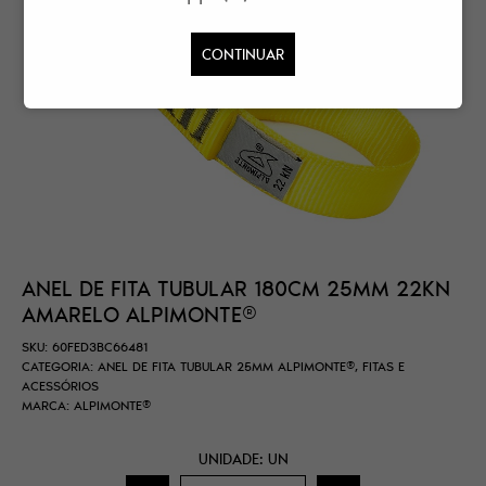
CONTINUAR
ANEL DE FITA TUBULAR 180CM 25MM 22KN
AMARELO ALPIMONTE®
SKU:
60FED3BC66481
CATEGORIA:
ANEL DE FITA TUBULAR 25MM ALPIMONTE®
,
FITAS E
ACESSÓRIOS
MARCA:
ALPIMONTE®
UNIDADE: UN