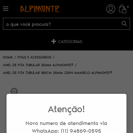
0
CATEGORIAS
HOME
FITAS E ACESSÓRIOS
ANEL DE FITA TUBULAR 25MM ALPIMONTE®
ANEL DE FITA TUBULAR 180CM 25MM 22KN AMARELO ALPIMONTE®
Atenção!
Novo numero de atendimento via
WhatsApp: (11) 94869-0595