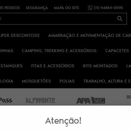
S PEDIDOS
SEGURANÇA
MAPA DO SITE
(11)
94869-0595
SUPER DESCONTOS!)
AMARRAÇÃO E MOVIMENTAÇÃO DE CA
RINHAS
CAMPING, TREKKING E ACESSÓRIOS
CAPACETES
ESTANQUES
FITAS E ACESSÓRIOS
KITS MONTADOS
L
OLOGIA
MOSQUETÕES
POLIAS
TRABALHO, ALTURA E
Atenção!
LAR 20MM ALPIMONTE®
ANEL DE FITA TUBULAR 30CM 20MM 22KN VERD