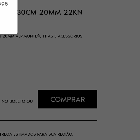
595
BULAR 30CM 20MM 22KN
®
AR 20MM ALPIMONTE®
FITAS E ACESSÓRIOS
COMPRAR
%
NO BOLETO OU
NTREGA ESTIMADOS PARA SUA REGIÃO: