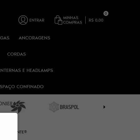
0
MINHAS
ENTRAR
R$ 0,00
COMPRAS
RGAS
ANCORAGENS
CORDAS
ANTERNAS E HEADLAMPS
 ESPAÇO CONFINADO
E ALPIMONTE®