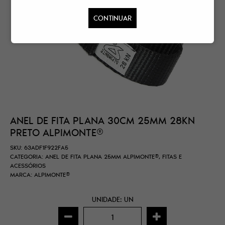
CONTINUAR
ANEL DE FITA PLANA 30CM 25MM 28KN
PRETO ALPIMONTE®
SKU:
63ADF1F922FA5
CATEGORIA:
ANEL DE FITA PLANA 25MM ALPIMONTE®
,
FITAS E
ACESSÓRIOS
MARCA:
ALPIMONTE®
UNIDADE: UN