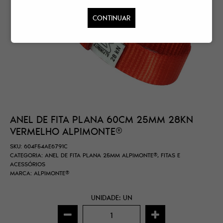
CONTINUAR
ANEL DE FITA PLANA 60CM 25MM 28KN
VERMELHO ALPIMONTE®
SKU:
604F54AE6791C
CATEGORIA:
ANEL DE FITA PLANA 25MM ALPIMONTE®
,
FITAS E
ACESSÓRIOS
MARCA:
ALPIMONTE®
UNIDADE: UN