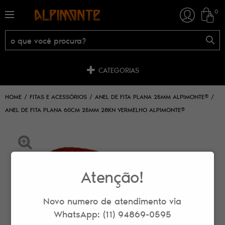
0
CATEGORIAS
HOME
FITAS E ACESSÓRIOS
ANEL DE FITA PLANA 25MM ALPIMONTE®
ANEL DE FITA PLANA 60CM 25MM 28KN VERMELHO ALPIMONTE®
Atenção!
Novo numero de atendimento via
WhatsApp: (11) 94869-0595