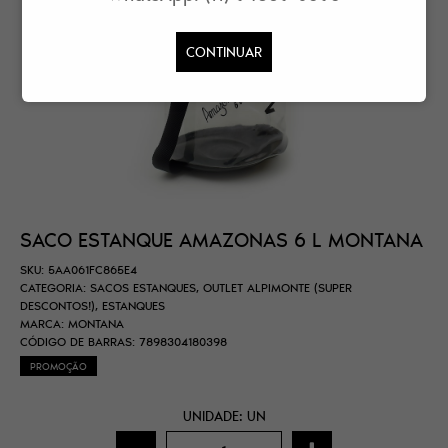
CONTINUAR
SACO ESTANQUE AMAZONAS 6 L MONTANA
SKU:
5AA061FC865E4
CATEGORIA:
SACOS ESTANQUES
,
OUTLET ALPIMONTE (SUPER
DESCONTOS!)
,
ESTANQUES
MARCA:
MONTANA
CÓDIGO DE BARRAS:
7898304180398
PROMOÇÃO
UNIDADE: UN