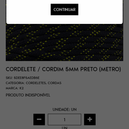
CONTINUAR
CORDELETE / CORDIM 5MM PRETO (METRO)
SKU:
5DEE8F5AEDB6E
CATEGORIA:
CORDELETES
,
CORDAS
MARCA:
K2
PRODUTO INDISPONÍVEL
UNIDADE: UN
UN