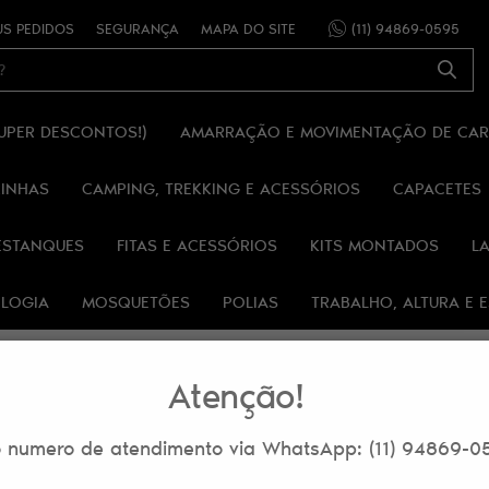
S PEDIDOS
SEGURANÇA
MAPA DO SITE
(11)
94869-0595
SUPER DESCONTOS!)
AMARRAÇÃO E MOVIMENTAÇÃO DE CA
RINHAS
CAMPING, TREKKING E ACESSÓRIOS
CAPACETES
ESTANQUES
FITAS E ACESSÓRIOS
KITS MONTADOS
L
OLOGIA
MOSQUETÕES
POLIAS
TRABALHO, ALTURA E
Atenção!
 numero de atendimento via WhatsApp: (11) 94869-0
ATAÇÃO - CANTIS, GARRAFAS E SQUEEZES
CANECO PLÁSTICO (NYLON) 