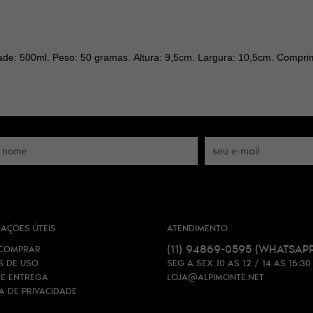
dade:
500ml.
Peso: 50 gramas.
Altura: 9,5cm.
Largura: 10,5cm.
Comprim
AÇÕES ÚTEIS
ATENDIMENTO
(11)
94869-0595
(WHATSAPP
COMPRAR
S DE USO
SEG A SEX 10 AS 12 / 14 AS 16:30
 E ENTREGA
LOJA@ALPIMONTE.NET
CA DE PRIVACIDADE