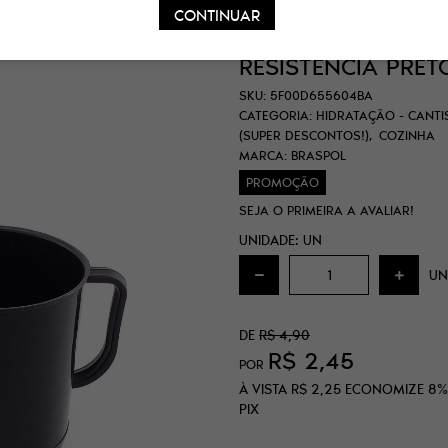
CONTINUAR
CANECO PLÁSTICO
RESISTÊNCIA PRET
SKU:
5F00D655604BA
CATEGORIA:
HIDRATAÇÃO - CANTI
(SUPER DESCONTOS!)
COZINHA
MARCA:
BRASPOL
PROMOÇÃO
SEJA O PRIMEIRA A AVALIAR!
UNIDADE: UN
UN
DE
R$ 4,90
R$ 2,45
POR
À VISTA
R$ 2,25
ECONOMIZE
8%
PIX