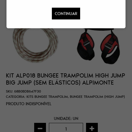
CONTINUAR
KIT ALP018 BUNGEE TRAMPOLIM HIGH JUMP
BIG JUMP (SEM ELÁSTICOS) ALPIMONTE
SKU:
68B0BDB647F30
CATEGORIA:
KITS BUNGEE TRAMPOLIM
,
BUNGEE TRAMPOLIM (HIGH JUMP)
PRODUTO INDISPONÍVEL
UNIDADE: UN