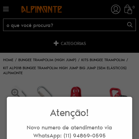
0
CATEGORIAS
HOME
BUNGEE TRAMPOLIM (HIGH JUMP)
KITS BUNGEE TRAMPOLIM
KIT ALP018 BUNGEE TRAMPOLIM HIGH JUMP BIG JUMP (SEM ELÁSTICOS)
ALPIMONTE
Atenção!
Novo numero de atendimento via
WhatsApp: (11) 94869-0595