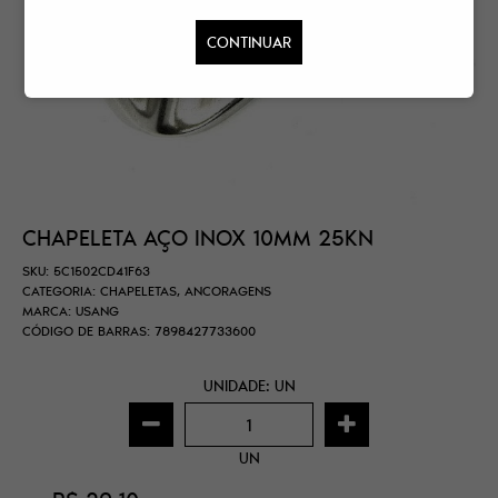
CONTINUAR
CHAPELETA AÇO INOX 10MM 25KN
SKU:
5C1502CD41F63
CATEGORIA:
CHAPELETAS
,
ANCORAGENS
MARCA:
USANG
CÓDIGO DE BARRAS:
7898427733600
UNIDADE: UN
UN