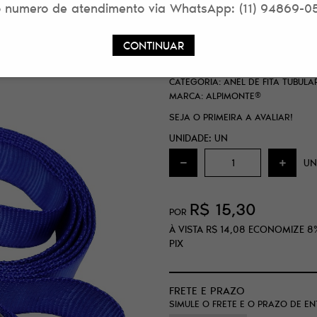
 numero de atendimento via WhatsApp: (11) 94869-0
ANEL DE FITA TU
AZUL ALPIMONTE
CONTINUAR
SKU:
62C6F98E897F5
CATEGORIA:
ANEL DE FITA TUBUL
MARCA:
ALPIMONTE®
SEJA O PRIMEIRA A AVALIAR!
UNIDADE: UN
UN
R$ 15,30
POR
À VISTA
R$ 14,08
ECONOMIZE
8
PIX
FRETE E PRAZO
SIMULE O FRETE E O PRAZO DE E