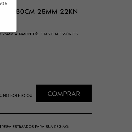
595
BULAR 80CM 25MM 22KN
®
AR 25MM ALPIMONTE®
FITAS E ACESSÓRIOS
COMPRAR
%
NO BOLETO OU
NTREGA ESTIMADOS PARA SUA REGIÃO: