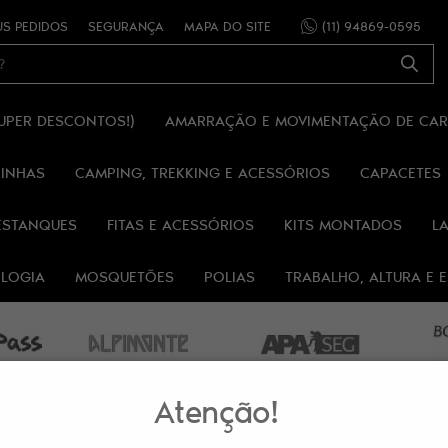
S PEDIDOS
SEGURANÇA
MAPA DO SITE
(11)
94869-0595
SUPER DESCONTOS!)
AMARRAÇÃO E MOVIMENTAÇÃO DE CA
RINHAS
CAMPING, TREKKING E ACESSÓRIOS
CAPACETES
ESTANQUES
FITAS E ACESSÓRIOS
KITS MONTADOS
L
OLOGIA
MOSQUETÕES
POLIAS
TRABALHO, ALTURA E
Atenção!
LAR 25MM ALPIMONTE®
ANEL DE FITA TUBULAR 80CM 25MM 22KN AZUL