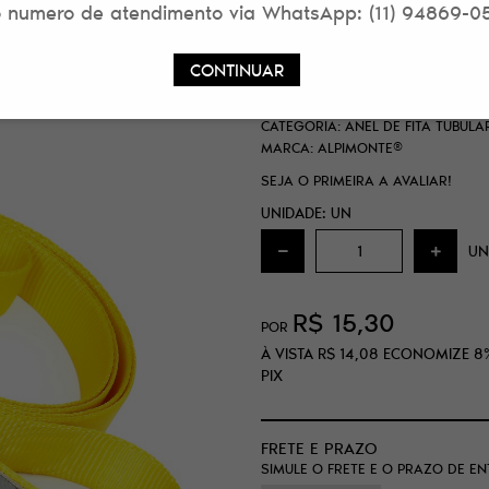
 numero de atendimento via WhatsApp: (11) 94869-0
ANEL DE FITA TU
AMARELO ALPIMO
CONTINUAR
SKU:
60FED21C1FE37
CATEGORIA:
ANEL DE FITA TUBUL
MARCA:
ALPIMONTE®
SEJA O PRIMEIRA A AVALIAR!
UNIDADE: UN
UN
R$ 15,30
POR
À VISTA
R$ 14,08
ECONOMIZE
8
PIX
FRETE E PRAZO
SIMULE O FRETE E O PRAZO DE E