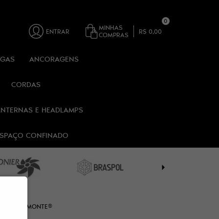
0
MINHAS
ENTRAR
R$ 0,00
COMPRAS
RGAS
ANCORAGENS
CORDAS
ANTERNAS E HEADLAMPS
 ESPAÇO CONFINADO
RELO ALPIMONTE®