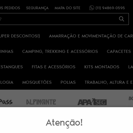
S PEDIDOS
SEGURANÇA
MAPA DO SITE
(11)
94869-0595
SUPER DESCONTOS!)
AMARRAÇÃO E MOVIMENTAÇÃO DE CA
RINHAS
CAMPING, TREKKING E ACESSÓRIOS
CAPACETES
ESTANQUES
FITAS E ACESSÓRIOS
KITS MONTADOS
L
OLOGIA
MOSQUETÕES
POLIAS
TRABALHO, ALTURA E
Atenção!
LAR 25MM ALPIMONTE®
ANEL DE FITA TUBULAR 80CM 25MM 22KN AMA