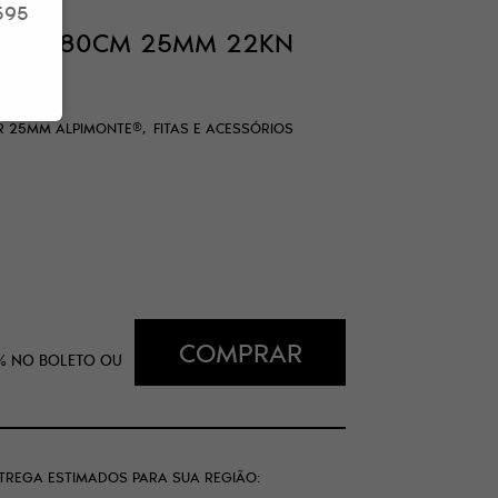
595
BULAR 80CM 25MM 22KN
NTE®
AR 25MM ALPIMONTE®
FITAS E ACESSÓRIOS
COMPRAR
%
NO BOLETO OU
NTREGA ESTIMADOS PARA SUA REGIÃO: