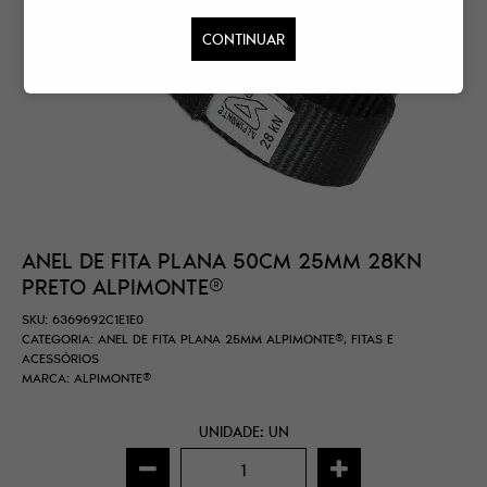
CONTINUAR
ANEL DE FITA PLANA 50CM 25MM 28KN
PRETO ALPIMONTE®
SKU:
6369692C1E1E0
CATEGORIA:
ANEL DE FITA PLANA 25MM ALPIMONTE®
,
FITAS E
ACESSÓRIOS
MARCA:
ALPIMONTE®
UNIDADE: UN