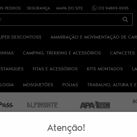
S PEDIDOS
SEGURANÇA
MAPA DO SITE
(11)
94869-0595
SUPER DESCONTOS!)
AMARRAÇÃO E MOVIMENTAÇÃO DE CA
RINHAS
CAMPING, TREKKING E ACESSÓRIOS
CAPACETES
ESTANQUES
FITAS E ACESSÓRIOS
KITS MONTADOS
L
OLOGIA
MOSQUETÕES
POLIAS
TRABALHO, ALTURA E
Atenção!
A 25MM ALPIMONTE®
ANEL DE FITA PLANA 60CM 25MM 28KN AZUL AL