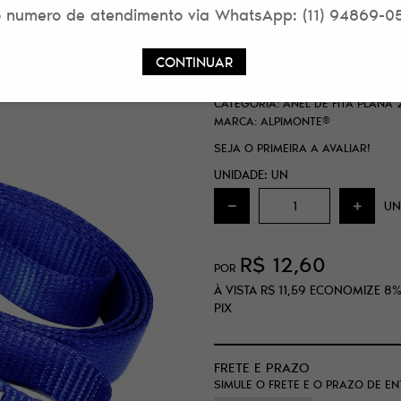
 numero de atendimento via WhatsApp: (11) 94869-0
ANEL DE FITA PL
ALPIMONTE®
CONTINUAR
SKU:
604F5371992D2
CATEGORIA:
ANEL DE FITA PLANA
MARCA:
ALPIMONTE®
SEJA O PRIMEIRA A AVALIAR!
UNIDADE: UN
UN
R$ 12,60
POR
À VISTA
R$ 11,59
ECONOMIZE
8
PIX
FRETE E PRAZO
SIMULE O FRETE E O PRAZO DE E