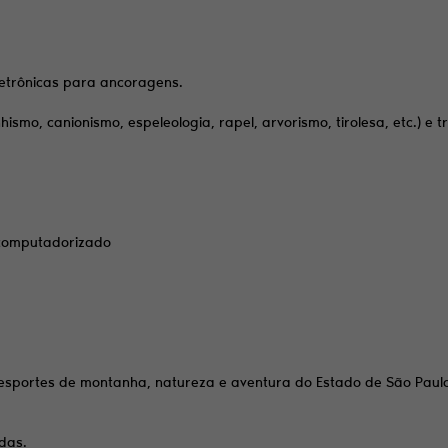
eletrônicas para ancoragens.
smo, canionismo, espeleologia, rapel, arvorismo, tirolesa, etc.) e t
 computadorizado
de esportes de montanha, natureza e aventura do Estado de São Paul
das.