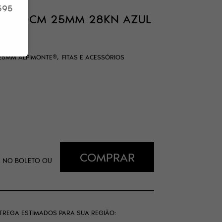
595
ANA 60CM 25MM 28KN AZUL
 25MM ALPIMONTE®
FITAS E ACESSÓRIOS
COMPRAR
%
NO BOLETO OU
NTREGA ESTIMADOS PARA SUA REGIÃO: