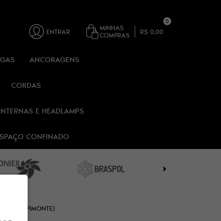
0
MINHAS
ENTRAR
R$ 0,00
COMPRAS
RGAS
ANCORAGENS
CORDAS
ANTERNAS E HEADLAMPS
 ESPAÇO CONFINADO
IDADE ALPIMONTE)