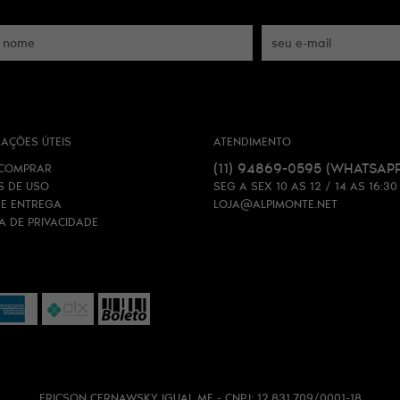
AÇÕES ÚTEIS
ATENDIMENTO
(11)
94869-0595
(WHATSAPP
COMPRAR
S DE USO
SEG A SEX 10 AS 12 / 14 AS 16:30
 E ENTREGA
LOJA@ALPIMONTE.NET
CA DE PRIVACIDADE
ERICSON CERNAWSKY IGUAL ME - CNPJ: 12.831.709/0001-18