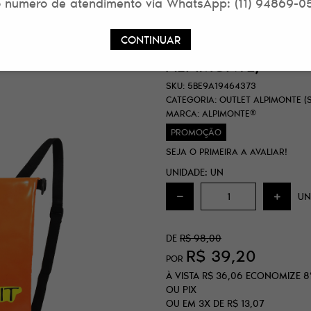
 numero de atendimento via WhatsApp: (11) 94869-0
MOCHILA ENVELOP
CONTINUAR
PARA HIDRATADOR 
ALPIMONTE)
SKU:
5BE9A19464373
CATEGORIA:
OUTLET ALPIMONTE (
MARCA:
ALPIMONTE®
PROMOÇÃO
SEJA O PRIMEIRA A AVALIAR!
UNIDADE: UN
UN
DE
R$ 98,00
R$ 39,20
POR
À VISTA
R$ 36,06
ECONOMIZE
8
OU PIX
OU EM
3X
DE
R$ 13,07