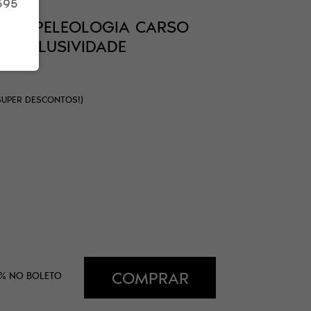
595
E ESPELEOLOGIA CARSO
(EXCLUSIVIDADE
SUPER DESCONTOS!)
COMPRAR
%
NO BOLETO