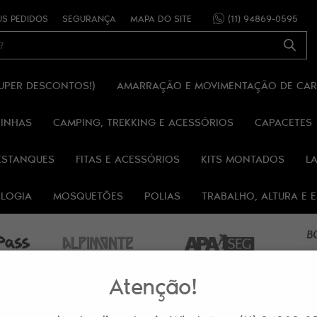
S PEDIDOS
SEGURANÇA
MAPA DO SITE
(11)
94869-0595
SUPER DESCONTOS!)
AMARRAÇÃO E MOVIMENTAÇÃO DE CA
RINHAS
CAMPING, TREKKING E ACESSÓRIOS
CAPACETES
ESTANQUES
FITAS E ACESSÓRIOS
KITS MONTADOS
L
OLOGIA
MOSQUETÕES
POLIAS
TRABALHO, ALTURA E
Atenção!
MOCHILA ENVELOPE ESPELEOLOGIA CARSO PARA HIDRATADOR (EXCLUSIV