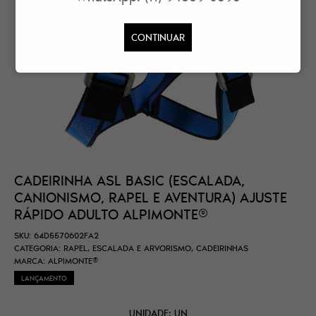
CONTINUAR
CADEIRINHA ASL BASIC (ESCALADA,
CANIONISMO, RAPEL E AVENTURA) AJUSTE
RÁPIDO ADULTO ALPIMONTE®
SKU:
64D5570602FA2
CATEGORIA:
RAPEL, ESCALADA E ARVORISMO
,
CADEIRINHAS
MARCA:
ALPIMONTE®
LANÇAMENTO
UNIDADE: UN