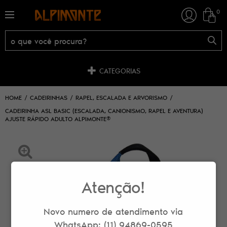
0
CATEGORIAS
HOME
CADEIRINHAS
RAPEL, ESCALADA E ARVORISMO
CADEIRINHA ASL BASIC (ESCALADA, CANIONISMO, RAPEL E AVENTURA)
AJUSTE RÁPIDO ADULTO ALPIMONTE®
Atenção!
Novo numero de atendimento via
WhatsApp: (11) 94869-0595