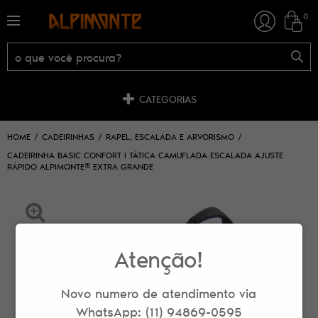
0
CATEGORIAS
HOME
CADEIRINHAS
RAPEL, ESCALADA E ARVORISMO
CADEIRINHA BASIC CONFORT I TÁTICA CAMUFLADA ESCALADA AJUSTE
RÁPIDO ALPIMONTE® EXTRA GRANDE
Atenção!
Novo numero de atendimento via
WhatsApp: (11) 94869-0595