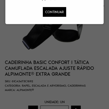
CONTINUAR
CADEIRINHA BASIC CONFORT I TÁTICA
CAMUFLADA ESCALADA AJUSTE RÁPIDO
ALPIMONTE® EXTRA GRANDE
SKU:
61CA3473C1692
CATEGORIA:
RAPEL, ESCALADA E ARVORISMO
,
CADEIRINHAS
MARCA:
ALPIMONTE®
UNIDADE: UN