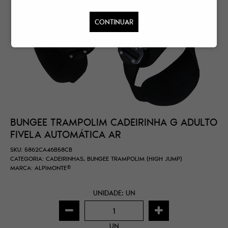
CONTINUAR
BUNGEE TRAMPOLIM CADEIRINHA G ADULTO
FIVELA AUTOMÁTICA AR
SKU:
5862CA46B58CB
CATEGORIA:
CADEIRINHAS
,
BUNGEE TRAMPOLIM (HIGH JUMP)
MARCA:
ALPIMONTE®
UNIDADE: UN
UN