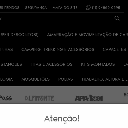
S PEDIDOS
SEGURANÇA
MAPA DO SITE
(11)
94869-0595
SUPER DESCONTOS!)
AMARRAÇÃO E MOVIMENTAÇÃO DE CA
RINHAS
CAMPING, TREKKING E ACESSÓRIOS
CAPACETES
ESTANQUES
FITAS E ACESSÓRIOS
KITS MONTADOS
L
OLOGIA
MOSQUETÕES
POLIAS
TRABALHO, ALTURA E
Atenção!
INHAS
CADEIRINHA BUNGEE TRAMPOLIM TAMANHO P AJUSTE RÁPIDO