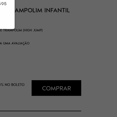
595
EE TRAMPOLIM INFANTIL
E TRAMPOLIM (HIGH JUMP)
A UMA AVALIAÇÃO
8%
NO BOLETO
COMPRAR