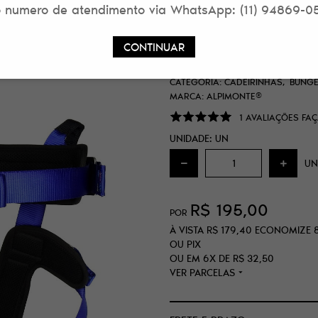
 numero de atendimento via WhatsApp: (11) 94869-0
CADEIRINHA BUNG
SPIRIT
CONTINUAR
SKU:
5870F2E23C561
CATEGORIA:
CADEIRINHAS
BUNGE
MARCA:
ALPIMONTE®
1 AVALIAÇÕES
FAÇ
UNIDADE: UN
UN
R$ 195,00
POR
À VISTA
R$ 179,40
ECONOMIZE
OU PIX
OU EM
6X
DE
R$ 32,50
VER PARCELAS